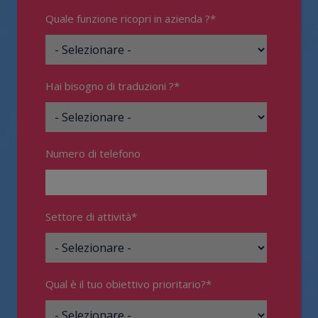
Quale funzione ricopri in azienda ?
*
Hai bisogno di traduzioni ?
*
Numero di telefono
Settore di attività
*
Qual è il tuo obiettivo prioritario?
*