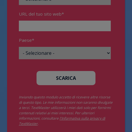
URL del tuo sito web
*
Paese
*
Inviando questo modulo accetto di ricevere altre risorse
di questo tipo. Le mie informazioni non saranno divulgate
a terzi. TextMaster utilizzerà i miei dati solo per fornirmi
contenuti relativi ai miei interessi. Per ulteriori
informazioni, consultare
l'Informativa sulla privacy di
TextMaster
.