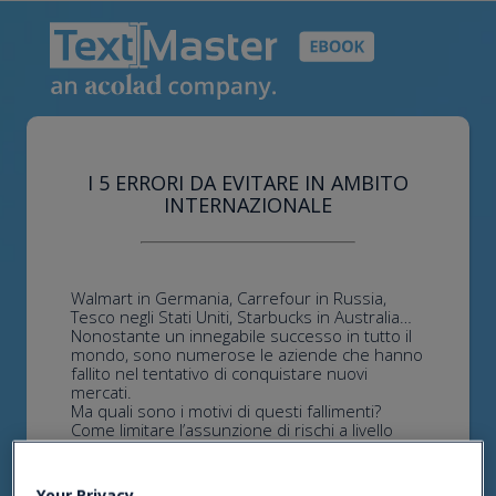
I 5 ERRORI DA EVITARE IN AMBITO
INTERNAZIONALE
Walmart in Germania, Carrefour in Russia,
Tesco negli Stati Uniti, Starbucks in Australia…
Nonostante un innegabile successo in tutto il
mondo, sono numerose le aziende che hanno
fallito nel tentativo di conquistare nuovi
mercati.
Ma quali sono i motivi di questi fallimenti?
Come limitare l’assunzione di rischi a livello
internazionale? In questa presentazione,
scoprirai:
Your Privacy