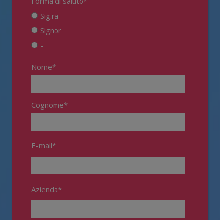
Forma di saluto
*
Sig.ra
Signor
-
Nome
*
Cognome
*
E-mail
*
Azienda
*